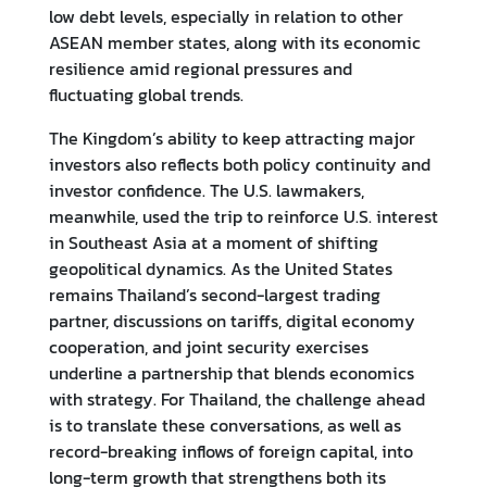
วั
low debt levels, especially in relation to other
น
ASEAN member states, along with its economic
resilience amid regional pressures and
ส
fluctuating global trends.
ถ
า
The Kingdom’s ability to keep attracting major
น
investors also reflects both policy continuity and
ก
investor confidence. The U.S. lawmakers,
า
meanwhile, used the trip to reinforce U.S. interest
ร
in Southeast Asia at a moment of shifting
ณ์
geopolitical dynamics. As the United States
เ
remains Thailand’s second-largest trading
ศ
partner, discussions on tariffs, digital economy
ร
cooperation, and joint security exercises
ษ
underline a partnership that blends economics
ฐ
with strategy. For Thailand, the challenge ahead
กิ
is to translate these conversations, as well as
จ
record-breaking inflows of foreign capital, into
ไ
long-term growth that strengthens both its