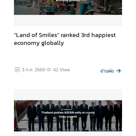
“Land of Smiles” ranked 3rd happiest
economy globally
3 ก.ค. 2569
42
View
อ่านต่อ