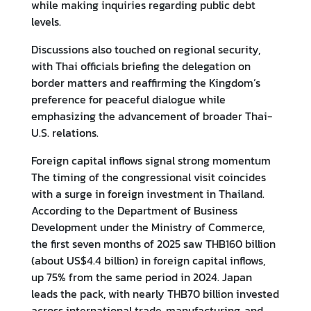
while making inquiries regarding public debt
ต้
levels.
ห
วั
Discussions also touched on regional security,
น
with Thai officials briefing the delegation on
border matters and reaffirming the Kingdom’s
preference for peaceful dialogue while
เ
emphasizing the advancement of broader Thai-
ก
U.S. relations.
า
ะ
Foreign capital inflows signal strong momentum
ก
The timing of the congressional visit coincides
ร
with a surge in foreign investment in Thailand.
ะ
According to the Department of Business
แ
Development under the Ministry of Commerce,
ส
the first seven months of 2025 saw THB160 billion
ไ
(about US$4.4 billion) in foreign capital inflows,
ต้
up 75% from the same period in 2024. Japan
ห
leads the pack, with nearly THB70 billion invested
วั
across international trade, manufacturing, and