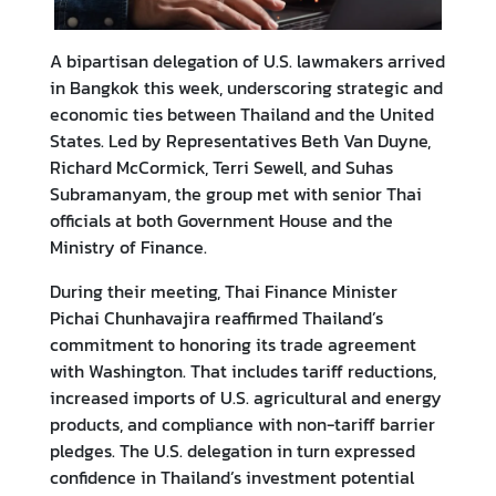
ร
A bipartisan delegation of U.S. lawmakers arrived
in Bangkok this week, underscoring strategic and
รู้
economic ties between Thailand and the United
จั
States. Led by Representatives Beth Van Duyne,
ก
Richard McCormick, Terri Sewell, and Suhas
ไ
Subramanyam, the group met with senior Thai
ต้
officials at both Government House and the
ห
Ministry of Finance.
วั
น
During their meeting, Thai Finance Minister
Pichai Chunhavajira reaffirmed Thailand’s
commitment to honoring its trade agreement
ไ
with Washington. That includes tariff reductions,
ท
increased imports of U.S. agricultural and energy
ย
products, and compliance with non-tariff barrier
กั
pledges. The U.S. delegation in turn expressed
บ
confidence in Thailand’s investment potential
ไ