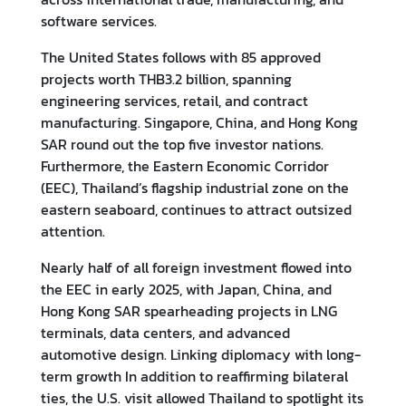
น
software services.
กิ
The United States follows with 85 approved
จ
projects worth THB3.2 billion, spanning
ก
engineering services, retail, and contract
ร
manufacturing. Singapore, China, and Hong Kong
ร
SAR round out the top five investor nations.
ม
Furthermore, the Eastern Economic Corridor
/
(EEC), Thailand’s flagship industrial zone on the
โ
eastern seaboard, continues to attract outsized
อ
attention.
ก
า
Nearly half of all foreign investment flowed into
ส
the EEC in early 2025, with Japan, China, and
ใ
Hong Kong SAR spearheading projects in LNG
น
terminals, data centers, and advanced
ไ
automotive design. Linking diplomacy with long-
ต้
term growth In addition to reaffirming bilateral
ห
ties, the U.S. visit allowed Thailand to spotlight its