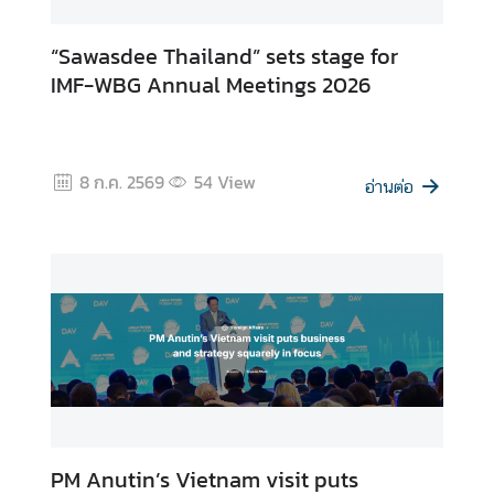
T
h
“Sawasdee Thailand” sets stage for
a
IMF-WBG Annual Meetings 2026
i
A
l
l
8 ก.ค. 2569
54
View
อ่านต่อ
e
y
N
e
w
s
l
e
t
t
e
PM Anutin’s Vietnam visit puts