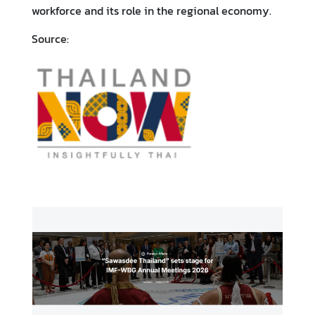
ต้
workforce and its role in the regional economy.
ห
Source:
วั
น
ป
ร
ะ
ก
า
ศ
L
i
t
t
l
e