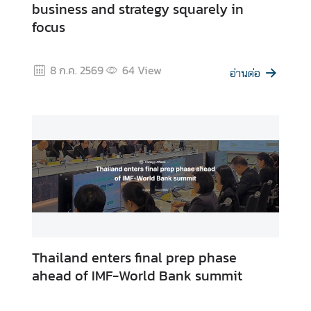
r
business and strategy squarely in
focus
8 ก.ค. 2569
64
View
อ่านต่อ
Thailand enters final prep phase
ahead of IMF-World Bank summit