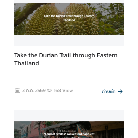
Take the Durian Trail through Eastern
Thailand
3 ก.ค. 2569
168
View
อ่านต่อ