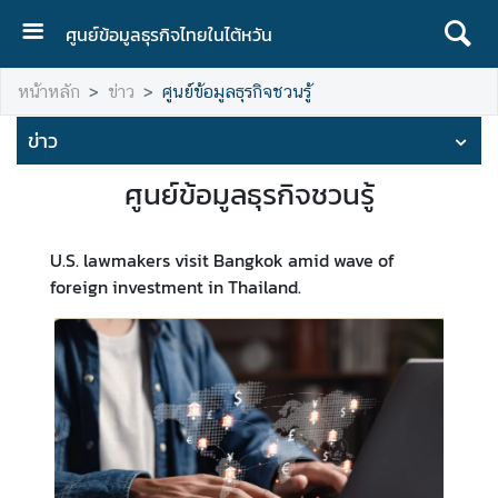
ศูนย์ข้อมูลธุรกิจไทยในไต้หวัน
ห
หน้าหลัก
ข่าว
ศูนย์ข้อมูลธุรกิจชวนรู้
น้
า
ข่าว
ห
ลั
ศูนย์ข้อมูลธุรกิจชวนรู้
ก
เ
U.S. lawmakers visit Bangkok amid wave of
กี่
foreign investment in Thailand.
ย
ว
กั
บ
อ
ง
ค์
ก