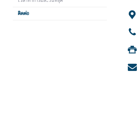
เวลาทำการและวันหยุด
ร
ติดต่อ
รู้
จั
ก
ไ
ต้
ห
วั
น
ไ
ท
ย
กั
บ
ไ