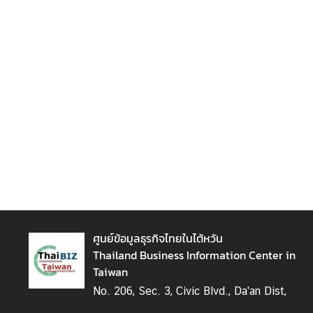
ต้
ห
วั
น
เ
ก
า
ะ
ก
ร
ะ
แ
ส
ศูนย์ข้อมูลธุรกิจไทยในไต้หวัน
ไ
Thailand Business Information Center in
ต้
Taiwan
ห
No. 206, Sec. 3, Civic Blvd., Da'an Dist,
วั