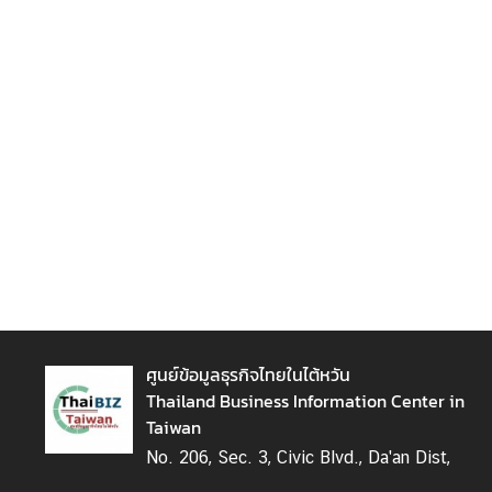
ต้
ห
วั
น
เ
ก
า
ะ
ก
ร
ะ
แ
ส
ศูนย์ข้อมูลธุรกิจไทยในไต้หวัน
ไ
Thailand Business Information Center in
ต้
Taiwan
ห
No. 206, Sec. 3, Civic Blvd., Da'an Dist,
วั