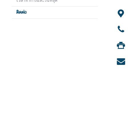
เวลาทำการและวันหยุด
ร
ติดต่อ
รู้
จั
ก
ไ
ต้
ห
วั
น
ไ
ท
ย
กั
บ
ไ