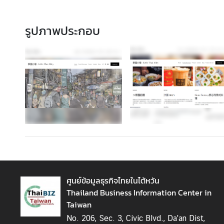
ต้
ห
รูปภาพประกอบ
วั
น
เ
ก
า
ะ
ก
ร
ะ
แ
ส
ศูนย์ข้อมูลธุรกิจไทยในไต้หวัน
ไ
Thailand Business Information Center in
ต้
Taiwan
ห
วั
No. 206, Sec. 3, Civic Blvd., Da'an Dist,