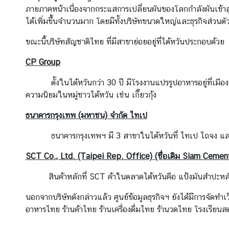
ภายภาคหน้าเนื่องจากกระแสการเปลี่ยนผันของโลกกำลังผันเข้าสู่ย
ร
ได้เพิ่มขึ้นจำนวนมาก โดยมีทั้งบริษัทขนาดใหญ่และธุรกิจส่วนต
ขณะนี้บริษัทสัญชาติไทย ที่มีสาขาย่อยอยู่ที่ไต้หวันประกอบด้วย
รู้
จั
CP Group
ก
ไ
ตั้งในไต้หวันกว่า 30 ปี มีโรงงานแปรรูปอาหารอยู่ที่เมืองห
ต้
ความนิยมในหมู่ชาวไต้หวัน เช่น เกี๊ยวกุ้ง
ห
ธนาคารกรุงเทพ (มหาชน) จำกัด ไทเป
วั
น
ธนาคารกรุงเทพฯ มี 3 สาขาในไต้หวันที่ ไทเป ไถจง และเกาสง 
SCT Co., Ltd. (Taipei Rep. Office) (ชื่อเดิม Siam Ceme
ไ
ท
สินค้าหลักที่ SCT ค้าในตลาดไต้หวันคือ แป้งมันสำปะหลัง แ
ย
นอกจากบริษัทดังกล่าวแล้ว ศูนย์ข้อมูลธุรกิจฯ ยังได้มีการจัดทำเ
กั
อาหารไทย ร้านค้าไทย ร้านเครื่องดื่มไทย ร้านวดไทย โรงเรีย
บ
ไ