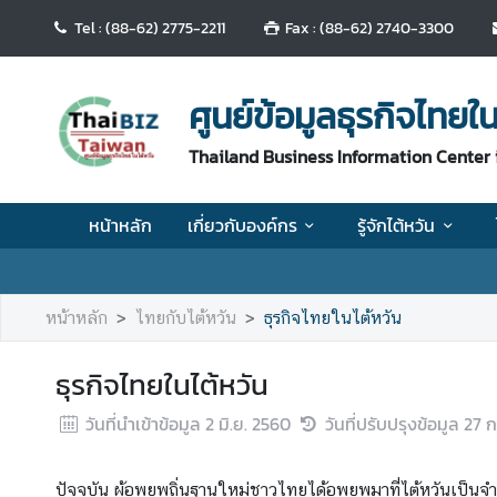
Tel : (88-62) 2775-2211
Fax : (88-62) 2740-3300
ห
น้
ศูนย์ข้อมูลธุรกิจไทยใน
า
ห
Thailand Business Information Center 
ลั
ก
หน้าหลัก
เกี่ยวกับองค์กร
รู้จักไต้หวัน
เ
กี่
ย
หน้าหลัก
ไทยกับไต้หวัน
ธุรกิจไทยในไต้หวัน
ว
กั
ธุรกิจไทยในไต้หวัน
บ
อ
วันที่นำเข้าข้อมูล
2 มิ.ย. 2560
วันที่ปรับปรุงข้อมูล
27 ก
ง
ค์
ปัจจุบัน ผู้อพยพถิ่นฐานใหม่ชาวไทยได้อพยพมาที่ไต้หวันเป็นจ
ก