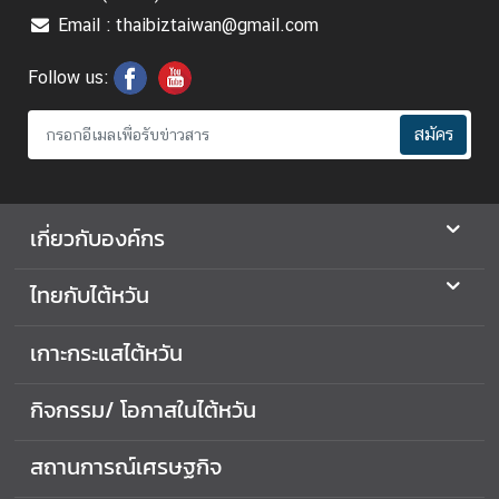
ต้
Email : thaibiztaiwan@gmail.com
ห
วั
Follow us:
น
สมัคร
เ
ก
า
เกี่ยวกับองค์กร
ะ
ก
ไทยกับไต้หวัน
ร
ะ
เกาะกระแสไต้หวัน
แ
ส
ไ
กิจกรรม/ โอกาสในไต้หวัน
ต้
ห
สถานการณ์เศรษฐกิจ
วั