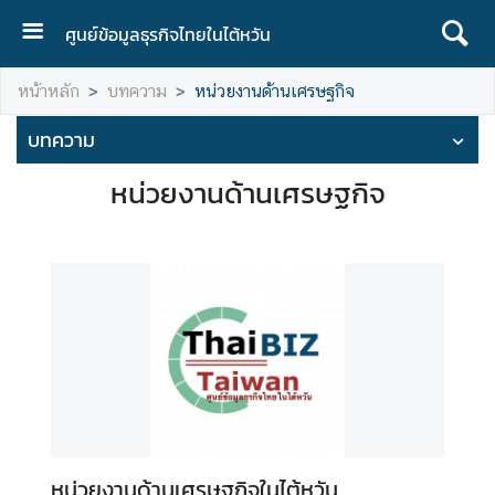
ศูนย์ข้อมูลธุรกิจไทยในไต้หวัน
ห
หน้าหลัก
บทความ
หน่วยงานด้านเศรษฐกิจ
น้
า
บทความ
ห
ลั
หน่วยงานด้านเศรษฐกิจ
ก
เ
กี่
ย
ว
กั
บ
อ
ง
ค์
หน่วยงานด้านเศรษฐกิจในไต้หวัน
ก