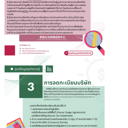
ต้
ห
วั
น
ป
ร
ะ
ก
า
ศ
L
i
t
t
l
e