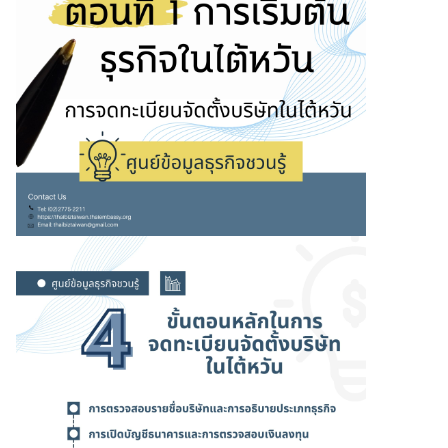
ร
รู้
จั
ก
ไ
ต้
ห
วั
น
ไ
ท
ย
กั
บ
ไ