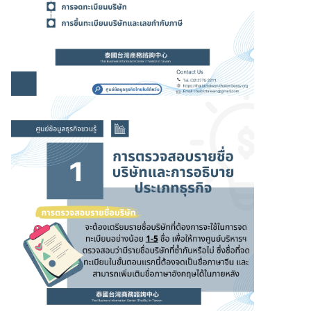
ต้
ห
วั
น
เ
ก
า
ะ
ก
ร
ะ
แ
ส
ไ
ต้
ห
วั