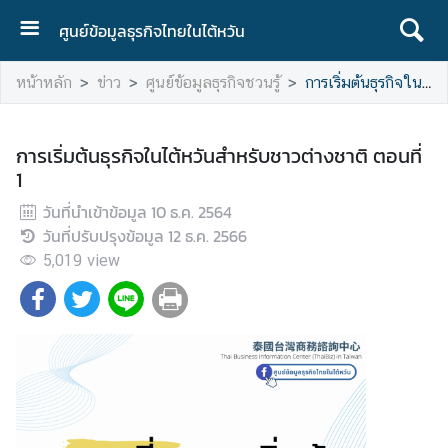
ศูนย์ข้อมูลธุรกิจไทยในไต้หวัน
ห
หน้าหลัก
ข่าว
ศูนย์ข้อมูลธุรกิจชวนรู้
การเริ่มต้นธุรกิจในไต้หวันสำหรับชาวต่างชาติ ตอนที่ 1
น้
า
ห
การเริ่มต้นธุรกิจในไต้หวันสำหรับชาวต่างชาติ ตอนที่
ลั
1
ก
วันที่นำเข้าข้อมูล
10 ธ.ค. 2564
เ
วันที่ปรับปรุงข้อมูล
12 ธ.ค. 2566
กี่
5,019
view
ย
ว
กั
บ
อ
ง
ค์
ก