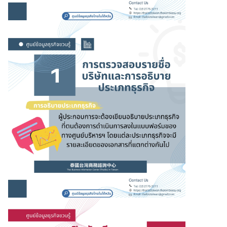
น
กิ
จ
ก
ร
ร
ม
/
โ
อ
ก
า
ส
ใ
น
ไ
ต้
ห