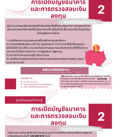
วั
น
ส
ถ
า
น
ก
า
ร
ณ์
เ
ศ
ร
ษ
ฐ
กิ
จ
ไ