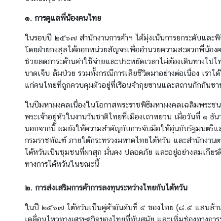
ต้
ห
๑. การดูแลพี่น้องคนไทย
วั
ในรอบปี ๒๕๖๗ สำนักงานการค้าฯ ได้มุ่งเน้นการยกระดับและพิถี
น
โดยฝ่ายกงสุลได้ออกหน่วยสัญจรเพื่ออำนวยความสะดวกพี่น้องคนไ
ช่วยลดภาระด้านค่าใช้จ่ายและประหยัดเวลาไม่ต้องเดินทางไปไท
เ
บาดเจ็บ ล้มป่วย รวมทั้งกรณีการเสียชีวิตมาอย่างต่อเนื่อง เร
ก
แก่คนไทยที่ถูกควบคุมตัวอยู่ที่เรือนจำกุยซานและสถานกักกันซา
า
ในปีมหามงคลเนื่องในโอกาสพระราชพิธีมหามงคลเฉลิมพระชนม
ะ
พระเจ้าอยู่หัวในงานวันชาติไทยที่เมืองเถาหยวน เมื่อวันที่ ๑
ก
นอกจากนี้ ผมยังให้ความสำคัญกับการจับมือให้อุ่นกับรัฐมนตรี
ร
กรมราชทัณฑ์ ภายใต้กระทรวงมหาดไทยไต้หวัน และสำนักงานตรว
ะ
ไต้หวันเป็นชุมชนที่ผาสุก มั่นคง ปลอดภัย และอยู่อย่างสมเกียรต
แ
ทางการไต้หวันในขณะนี้
ส
ไ
๒. การส่งเสริมการค้าการลงทุนระหว่างไทยกับไต้หวัน
ต้
ห
ในปี ๒๕๖๗ ไต้หวันเป็นคู่ค้าอันดับที่ ๕ ของไทย (๘.๕ แสนล้า
วั
เคลื่อนไหวทางเศรษฐกิจของไทยที่ทันสมัย และเพิ่มช่องทางการ