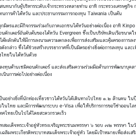
ทนากับผู้บริหารระดับเจ้ากระทรวงหลายท่าน อาทิ กระทรวงเศรษฐกิจ ก
แทนการค้าไต้หวัน และประธานกรรมการกองทุน Taiwania เป็นต้น
ิตรและมีกิจกรรมร่วมกับภาคเอกชนไต้หวันอย่างต่อเนื่อง อาทิ Kinpo G
นดักเตอร์อันดับต้นของไต้หวัน Evergreen ซึ่งเป็นบริษัทเดินเรือขนาด
ด้ผลักดันให้มีการลงนามความตกลงเพื่อการส่งเสริมและคุ้มครองการลงทุนไท
าว ซึ่งได้ช่วยสร้างบรรยากาศที่เป็นมิตรอย่างยิ่งต่อการลงทุน และเพ
องไทยในไต้หวันด้วย
ารลงทุนด้านเซมิคอนดักเตอร์ และส่งเสริมความร่วมมือด้านการพัฒนาบุคล
นินการต่อไปอย่างต่อเนื่อง
อย่างยิ่งที่นักท่องเที่ยวชาวไต้หวันได้เดินทางไปไทย ๑.๒ ล้านคน ใน
่ยวในไทย และมีการพัฒนาระบบ e-Visa เพื่อให้บริการการขอวีซ่าออนไลน์จากท
เทศไทยเป็นไปได้โดยสะดวกรวดเร็ว
ะบาทสมเด็จพระเจ้าอยู่หัวทรงเจริญพระชนมพรรษา ๖ รอบ ๗๒ พรรษา ในว
ลิมพระเกียรติพระบาทสมเด็จพระเจ้าอยู่หัว โดยมีเป้าหมายเพื่อส่งเส