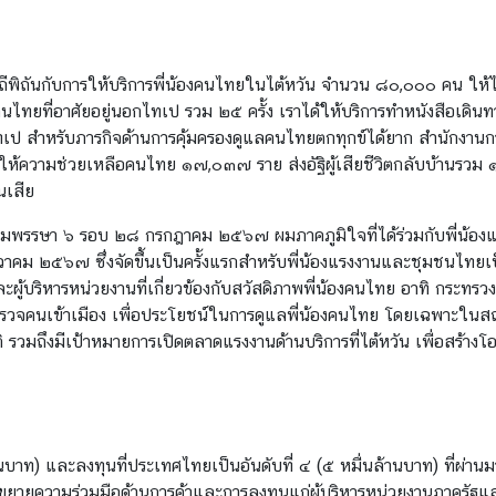
พิถันกับการให้บริการพี่น้องคนไทยในไต้หวัน จำนวน ๘๐,๐๐๐ คน ให้ได้
ทยที่อาศัยอยู่นอกไทเป รวม ๒๕ ครั้ง เราได้ให้บริการทำหนังสือเดินท
เป สำหรับภารกิจด้านการคุ้มครองดูแลคนไทยตกทุกข์ได้ยาก สำนักงานการ
าได้ให้ความช่วยเหลือคนไทย ๑๗,๐๓๗ ราย ส่งอัฐิผู้เสียชีวิตกลับบ้านรว
นเสีย
พรรษา ๖ รอบ ๒๘ กรกฎาคม ๒๕๖๗ ผมภาคภูมิใจที่ได้ร่วมกับพี่น้อง
 ธันวาคม ๒๕๖๗ ซึ่งจัดขึ้นเป็นครั้งแรกสำหรับพี่น้องแรงงานและชุมชนไ
และผู้บริหารหน่วยงานที่เกี่ยวข้องกับสวัสดิภาพพี่น้องคนไทย อาทิ กร
จคนเข้าเมือง เพื่อประโยชน์ในการดูแลพี่น้องคนไทย โดยเฉพาะในสถาน
ิ รวมถึงมีเป้าหมายการเปิดตลาดแรงงานด้านบริการที่ไต้หวัน เพื่อสร้างโอ
นบาท) และลงทุนที่ประเทศไทยเป็นอันดับที่ ๔ (๕ หมื่นล้านบาท) ที่ผ่า
ขยายความร่วมมือด้านการค้าและการลงทุนแก่ผู้บริหารหน่วยงานภาครัฐแ