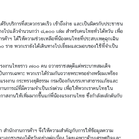
รับบริการที่สะดวกรวดเร็ว เข้าถึงง่าย และเป็นมิตรกับประชาชน
างไปแล้วจำนวนกว่า ๘,๑๐๐ เล่ม สำหรับคนไทยทั่วไต้หวัน เพื่อ
ค้าฯ ได้ให้ความช่วยเหลือพี่น้องคนไทยที่ประสบเหตุฉุกเฉิน
ม ๑๐ ราย พวกเรายังได้เดินทางไปเยี่ยมและมอบของใช้ที่จำเป็น
แรงงานไทยราว ๗๐๐ คน ถวายราชสดุดีแด่พระบาทสมเด็จ
ทยเป็นการเฉพาะ พวกเราได้ร่วมกันถวายพระพรอย่างพร้อมเพรียง
ะทรวงแรงงาน กระทรวงยุติธรรม กรมป้องกันบรรเทาสาธารณภัยและ
การณ์ที่มีความจำเป็นเร่งด่วน เพื่อให้พวกเราคนไทยใน
กาสงานให้เพิ่มมากขึ้นแก่พี่น้องแรงงานไทย ซึ่งกำลังผลักดันกับ
นมา สำนักงานการค้าฯ จึงให้ความสำคัญกับการให้ข้อมูลความ
ละเอกชนของไต้หวันอย่างต่อเนื่อง โดยเฉพาะด้านเศรษฐกิจและ