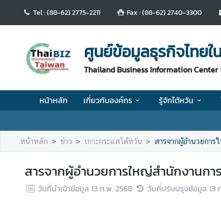
Tel : (88-62) 2775-2211
Fax : (88-62) 2740-3300
ห
น้
ศูนย์ข้อมูลธุรกิจไทยใน
า
ห
Thailand Business Information Center 
ลั
ก
หน้าหลัก
เกี่ยวกับองค์กร
รู้จักไต้หวัน
เ
กี่
ย
หน้าหลัก
ข่าว
เกาะกระแสไต้หวัน
สารจากผู้อำนวยการใ
ว
กั
สารจากผู้อำนวยการใหญ่สำนักงานการ
บ
อ
วันที่นำเข้าข้อมูล
13 ก.พ. 2568
วันที่ปรับปรุงข้อมูล
13 
ง
ค์
ก