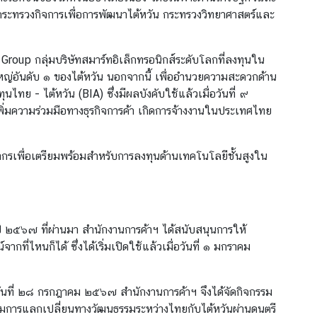
ระทรวงกิจการเพื่อการพัฒนาไต้หวัน กระทรวงวิทยาศาสตร์และ
roup กลุ่มบริษัทสมาร์ทอิเล็กทรอนิกส์ระดับโลกที่ลงทุนใน
ใหญ่อันดับ ๑ ของไต้หวัน นอกจากนี้ เพื่ออำนวยความสะดวกด้าน
ย - ไต้หวัน (BIA) ซึ่งมีผลบังคับใช้แล้วเมื่อวันที่ ๙
ิ่มความร่วมมือทางธุรกิจการค้า เกิดการจ้างงานในประเทศไทย
ากรเพื่อเตรียมพร้อมสำหรับการลงทุนด้านเทคโนโลยีชั้นสูงใน
ปี ๒๕๖๗ ที่ผ่านมา สำนักงานการค้าฯ ได้สนับสนุนการให้
ี่ไหนก็ได้ ซึ่งได้เริ่มเปิดใช้แล้วเมื่อวันที่ ๑ มกราคม
ันที่ ๒๘ กรกฎาคม ๒๕๖๗ สำนักงานการค้าฯ จึงได้จัดกิจกรรม
ริมการแลกเปลี่ยนทางวัฒนธรรมระหว่างไทยกับไต้หวันผ่านดนตรี