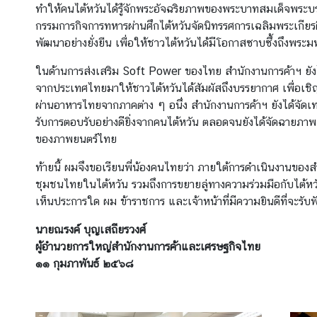
วั
ทำให้คนไต้หวันได้รู้จักพระอัจฉริยภาพของพระบาทสมเด็จพระบ
น
กรรมการกิจการทหารผ่านศึกไต้หวันจัดนิทรรศการเฉลิมพระเกียร
พัฒนาอย่างยั่งยืน เพื่อให้ชาวไต้หวันได้มีโอกาสซาบซึ้งถึง
ส
ถ
ในด้านการส่งเสริม Soft Power ของไทย สำนักงานการค้าฯ ยั
า
จากประเทศไทยมาให้ชาวไต้หวันได้สัมผัสถึงบรรยากาศ เพื่อเชิญช
น
ผ่านอาหารไทยจากภาคต่าง ๆ อนึ่ง สำนักงานการค้าฯ ยังได้จั
ก
รับการตอบรับอย่างดียิ่งจากคนไต้หวัน ตลอดจนยังได้จัดฉายภาพย
า
ของภาพยนตร์ไทย
ร
ท้ายนี้ ผมจึงขอเรียนพี่น้องคนไทยว่า ภายใต้การดำเนินงานของ
ณ์
ชุมชนไทยในไต้หวัน รวมถึงการขยายลู่ทางความร่วมมือกับไต้หวัน
เ
เห็นประการใด ผม ข้าราชการ และเจ้าหน้าที่มีความยินดีที่จะรั
ศ
ร
นายณรงค์ บุญเสถียรวงศ์
ษ
ผู้อำนวยการใหญ่สำนักงานการค้าและเศรษฐกิจไทย
ฐ
๑๑ กุมภาพันธ์ ๒๕๖๘
กิ
จ
ไ