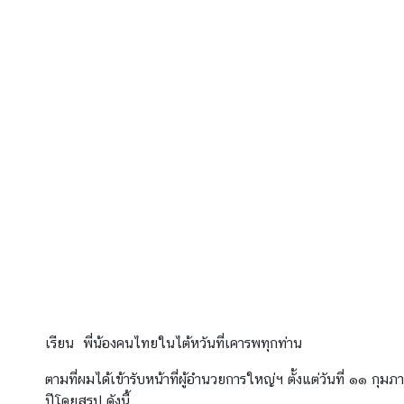
ร
รู้
จั
ก
ไ
ต้
ห
วั
น
ไ
ท
ย
เรียน พี่น้องคนไทยในไต้หวันที่เคารพทุกท่าน
กั
บ
ตามที่ผมได้เข้ารับหน้าที่ผู้อำนวยการใหญ่ฯ ตั้งแต่วันที่ ๑๑ ก
ไ
ปีโดยสรุป ดังนี้