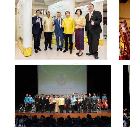
ต้
ห
วั
น
ป
ร
ะ
ก
า
ศ
L
i
t
t
l
e