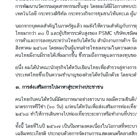
น
การพัฒนานวัตกรรมอุตสาหกรรมชั้นสูง โดยผมได้มีโอกาสพบปะสน
เทคโนโลยี กระทรวงดิจิทัล กระทรวงกิจการชุมชนโพ้นทะเล ผู้
กิ
จ
นอกจากบุคคลสำคัญในภาครัฐแล้ว ผมยังให้ความสำคัญกับการผูกม
ก
ไทยมากว่า ๓๐ ปี และผู้บริหารระดับสูงของ PSMC บริษัทเซมิคอ
ร
การค้าและการลงทุนระหว่างไทยกับไต้หวัน สำนักงานการค้าฯ จึงไ
ร
สิงหาคม ๒๕๖๗ โดยผมเป็นผู้แทนฝ่ายไทยลงนามในความตกลงดังกล่
ม
คนไทยมีงานมีรายได้เพิ่มมากขึ้น ซึ่งรวมถึงการดูแลการลงทุนข
/
โ
อนึ่ง ผมได้นำคณะนักธุรกิจไต้หวันเยือนไทยเพื่อสำรวจลู่ทางก
อ
ประเทศไทยซึ่งเป็นความชำนาญของฝ่ายไต้หวันอีกด้วย โดยจะดำเ
ก
๓. การส่งเสริมการไปมาหาสู่ระหว่างประชาชน
า
ส
คนไทยกับคนไต้หวันมีมิตรภาพมาอย่างยาวนาน ผมมีความยินดีเป็น
ใ
มาตรการฟรีวีซ่า (๖๐ วัน) แก่คนไต้หวันเพื่อส่งเสริมการท่องเที
น
๒๕๖๘ ทำให้การเดินทางไปท่องเที่ยวระยะยาวหรือทำงานที่ประ
ไ
ต้
ทั้งนี้ โดยที่ในปี ๒๕๖๗ เป็นปีมหามงคลเนื่องในโอกาสที่พร
ห
เฉลิมพระเกียรติ ประกอบด้วยการจัดงานการแสดงดนตรีคลาสสิกเฉ