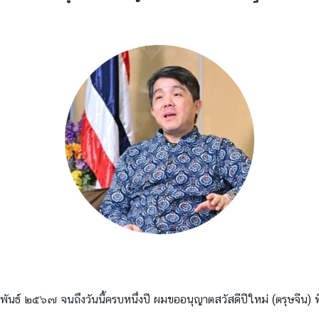
ุมภาพันธ์ ๒๕๖๗ จนถึงวันนี้ครบหนึ่งปี ผมขออนุญาตสวัสดีปีใหม่ (ตรุษจีน