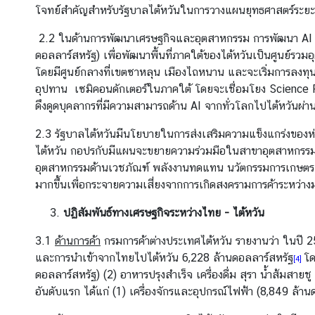
น
โจทย์สำคัญสำหรับรัฐบาลไต้หวันในการวางแผนยุทธศาสตร์ระยะ
กิ
2.2 ในด้านการพัฒนาเศรษฐกิจและอุตสาหกรรม การพัฒนา AI เป็
จ
ดอลลาร์สหรัฐ) เพื่อพัฒนาพื้นที่ภาคใต้ของไต้หวันเป็นศูนย์ร
ก
โดยมีศูนย์กลางที่เขตซาหลุน เมืองไถหนาน และจะเริ่มการลงทุน
ร
อุปทาน เซมิคอนดักเตอร์ในภาคใต้ โดยจะเชื่อมโยง Science Par
ร
ดึงดูดบุคลากรที่มีความสามารถด้าน AI จากทั่วโลกไปไต้หวันผ
ม
2.3 รัฐบาลไต้หวันมีนโยบายในการส่งเสริมความแข็งแกร่งของห่
/
ไต้หวัน กอปรกับมีแผนจะขยายความร่วมมือในสาขาอุตสาหกรรมที
โ
อุตสาหกรรมด้านเวชภัณฑ์ พลังงานทดแทน นวัตกรรมการเกษตร แล
อ
มากขึ้นเพื่อกระจายความเสี่ยงจากการเกิดสงครามการค้าระหว่า
ก
า
ปฏิสัมพันธ์ทางเศรษฐกิจระหว่างไทย - ไต้หวัน
ส
ใ
3.1
ด้านการค้า
กรมการค้าต่างประเทศไต้หวัน รายงานว่า ในปี 2
น
และการนำเข้าจากไทยไปไต้หวัน 6,228 ล้านดอลลาร์สหรัฐ
โด
[4]
ไ
ดอลลาร์สหรัฐ) (2) อาหารปรุงสำเร็จ เครื่องดื่ม สุรา น้ำส้ม
ต้
อันดับแรก ได้แก่ (1) เครื่องจักรและอุปกรณ์ไฟฟ้า (8,849 ล้
ห