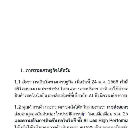
ร
รู้
จั
ก
ไ
ต้
ห
วั
ภาพรวมเศรษฐกิจไต้หวัน
น
1.1
อัตราการเติบโตทางเศรษฐกิจ
เมื่อวันที่ 24 ม.ค. 2568
สำนั
บริโภคของภาคประชาชน โดยเฉพาะภาคบริการ อาทิ ค่าใช้จ่ายสำห
ไ
สินค้าเทคโนโลยีและผลิตภัณฑ์ที่เกี่ยวกับ AI ซึ่งมีความต้องการ
ท
ย
1.2
มูลค่าการค้า
กระทรวงการคลังไต้หวันรายงานว่า
การส่งออกข
กั
ส่งออกสูงสุดอันดับสองในประวัติการณ์
โดยเมื่อเดือน ธ.ค. 2567
[1]
บ
และความต้องการสินค้าเทคโนโลยี ทั้ง AI และ High Performan
ไ
ไต้หวันได้เปรียบดุลการค้าเป็นมูลค่า 80,585 ล้านดอลลาร์สหร