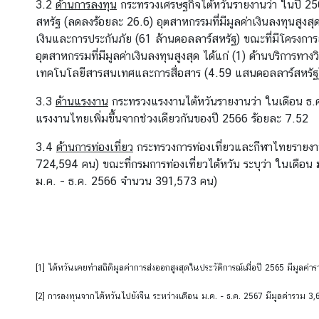
3.2
ด้านการลงทุน
กระทรวงเศรษฐกิจไต้หวันรายงานว่า ในปี 2567
วั
สหรัฐ (ลดลงร้อยละ 26.6) อุตสาหกรรมที่มีมูลค่าเงินลงทุนสูงสุ
น
เงินและการประกันภัย (61 ล้านดอลลาร์สหรัฐ) ขณะที่มีโครงการ
ส
อุตสาหกรรมที่มีมูลค่าเงินลงทุนสูงสุด ได้แก่ (1) ด้านบริการ
ถ
เทคโนโลยีสารสนเทศและการสื่อสาร (4.59 แสนดอลลาร์สหรัฐ
า
3.3
ด้านแรงงาน
กระทรวงแรงงานไต้หวันรายงานว่า ในเดือน ธ.ค
น
แรงงานไทยเพิ่มขึ้นจากช่วงเดียวกันของปี 2566 ร้อยละ 7.52
ก
า
3.4
ด้านการท่องเที่ยว
กระทรวงการท่องเที่ยวและกีฬาไทยรายงาน
ร
724,594 คน) ขณะที่กรมการท่องเที่ยวไต้หวัน ระบุว่า ในเดือน
ณ์
ม.ค. - ธ.ค. 2566 จำนวน 391,573 คน)
เ
ศ
ร
ษ
ฐ
[1]
ไต้หวันเคยทำสถิติมูลค่าการส่งออกสูงสุดในประวัติการณ์เมื่อปี 2565 มีมูลค่
กิ
จ
[2]
การลงทุนจากไต้หวันไปยังจีน ระหว่างเดือน ม.ค. - ธ.ค. 2567 มีมูลค่ารวม 3,
ไ