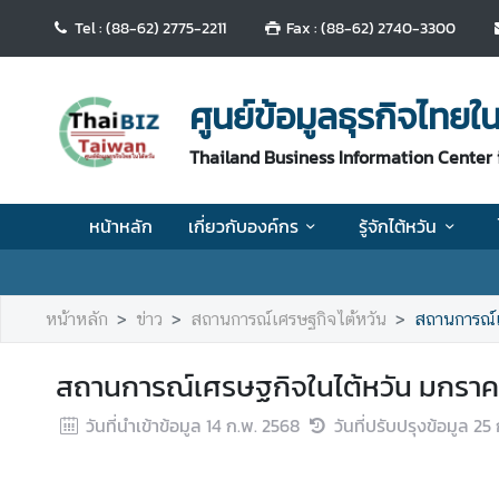
Tel : (88-62) 2775-2211
Fax : (88-62) 2740-3300
ห
น้
ศูนย์ข้อมูลธุรกิจไทยใน
า
ห
Thailand Business Information Center 
ลั
ก
หน้าหลัก
เกี่ยวกับองค์กร
รู้จักไต้หวัน
เ
กี่
ย
หน้าหลัก
ข่าว
สถานการณ์เศรษฐกิจไต้หวัน
สถานการณ์เ
ว
กั
สถานการณ์เศรษฐกิจในไต้หวัน มกราค
บ
อ
วันที่นำเข้าข้อมูล
14 ก.พ. 2568
วันที่ปรับปรุงข้อมูล
25 
ง
ค์
ก