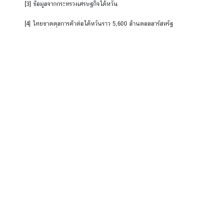
ต้
[3]
ข้อมูลจากกระทรวงเศรษฐกิจไต้หวัน
ห
[4]
ไทยขาดดุลการค้าต่อไต้หวันราว 5,600 ล้านดอลลาร์สหรัฐ
วั
น
ป
ร
ะ
ก
า
ศ
L
i
t
t
l
e