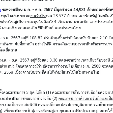
ระหว่างเดือน ม.ค. - ธ.ค. 2567 มีมูลค่ารวม 44,931 ล้านดอลลาร์สหรัฐ
]
รลงทุนในต่างประเทศ
ยกเว้นจีน
รวม 23,577 ล้านดอลลาร์สหรัฐ) โดยคิดเ
ส่วนใหญ่เป็นการลงทุนในสิงคโปร์ เวียดนาม มาเลเซีย และประเทศไทย
์ มาเลเซีย ออสเตรเลีย ฟิลิปปินส์ และประเทศไทย
 ธ.ค. 2567 อยู่ที่ 108.82 ปรับตัวสูงขึ้นกว่าปีก่อนหน้า ร้อยละ 2.10 โ
่องจากปริมาณฝนที่ตกหนัก อย่างไรก็ดี ความผันผวนของราคาสินค้าอาหารน่าจ
มคลี่คลาย
ม.ค. - ธ.ค. 2567 อยู่ที่ร้อยละ 3.38 ลดลงจากช่วงเวลาเดียวกันของปี 25
านตำแหน่ง โดยคาดการณ์ว่า อัตราการว่างงานในเดือน ม.ค. 2568 จะลดลงจ
. 2568 เนื่องจากเป็นช่วงที่คนไต้หวันมีแนวโน้มเริ่มหางานใหม่
งตั้งคณะกรรมการ 3 ชุด ได้แก่ (1)
คณะกรรมการด้านการรับมือ
กับความเป
และส่งเสริมการพัฒนาอย่างยั่งยืน (2)
คณะกรรมการ
ด้านการรับมือและป้อ
ความเสี่ยงจากภัยพิบัติ ความเปลี่ยนแปลงสภาพภูมิอากาศ รวมถึงการ
n)
เพื่อรองรับการเข้าสู่ภาวะสังคมสูงอายุและการปรับปรุงมาตรฐานการให้บ