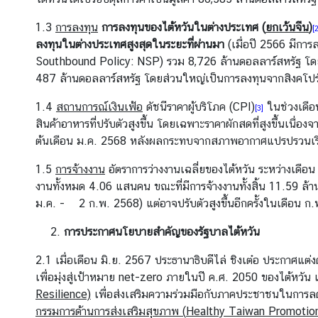
ต้
ห
1.3
การลงทุน
การลงทุนของไต้หวันในต่างประเทศ (
ยกเว้นจีน
)
[2
วั
ลงทุนในต่างประเทศสูงสุดในระยะที่ผ่านมา
(เมื่อปี 2566 มีกา
น
Southbound Policy: NSP) รวม 8,726 ล้านดอลลาร์สหรัฐ โดย
487 ล้านดอลลาร์สหรัฐ โดยส่วนใหญ่เป็นการลงทุนจากสิงคโปร
เ
1.4
สถานการณ์เงินเฟ้อ
ดัชนีราคาผู้บริโภค (CPI)
ในช่วงเดือน
[3]
ก
สินค้าอาหารที่ปรับตัวสูงขึ้น โดยเฉพาะราคาผักสดที่สูงขึ้นเนื
า
ต้นเดือน ม.ค. 2568 หลังผลกระทบจากสภาพอากาศแปรปรวนเริ่
ะ
1.5
การจ้างงาน
อัตราการว่างงานเฉลี่ยของไต้หวัน ระหว่างเดือน 
ก
งานทั้งหมด 4.06 แสนคน ขณะที่มีการจ้างงานทั้งสิ้น 11.59 ล้
ร
ม.ค. - 2 ก.พ. 2568) แต่อาจปรับตัวสูงขึ้นอีกครั้งในเดือน ก.พ
ะ
แ
การประกาศนโยบายสำคัญของรัฐบาล
ไต้หวัน
ส
ไ
2.1 เมื่อเดือน มิ.ย. 2567 ประธานาธิบดีไล่ ชิงเต๋อ ประกาศแต่
ต้
เพื่อมุ่งสู่เป้าหมาย net-zero ภายในปี ค.ศ. 2050 ของไต้หวัน 
ห
Resilience)
เพื่อส่งเสริมความร่วมมือกับภาคประชาชนในการลด
วั
กรรมการ
ด้านการส่งเสริมสุขภาพ (
Healthy Taiwan Promotio