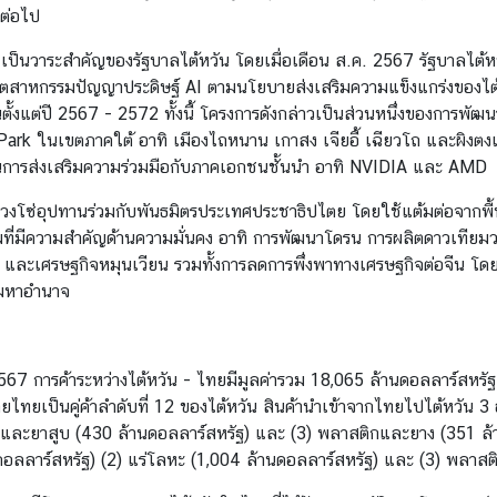
ต่อไป
นวาระสำคัญของรัฐบาลไต้หวัน โดยเมื่อเดือน ส.ค. 2567 รัฐบาลไต้หว
วมอุตสาหกรรมปัญญาประดิษฐ์ AI ตามนโยบายส่งเสริมความแข็งแกร่งของไต
ตั้งแต่ปี 2567 - 2572 ทั้งนี้ โครงการดังกล่าวเป็นส่วนหนึ่งของการพ
k ในเขตภาคใต้ อาทิ เมืองไถหนาน เกาสง เจียอี้ เฉียวโถ และผิงตงเข้
่านการส่งเสริมความร่วมมือกับภาคเอกชนชั้นนำ อาทิ NVIDIA และ AMD
วงโซ่อุปทานร่วมกับพันธมิตรประเทศประชาธิปไตย โดยใช้แต้มต่อจากพื้
่มีความสำคัญด้านความมั่นคง อาทิ การพัฒนาโดรน การผลิตดาวเทียมวง
ะเศรษฐกิจหมุนเวียน รวมทั้งการลดการพึ่งพาทางเศรษฐกิจต่อจีน โดยส
งมหาอำนาจ
567 การค้าระหว่างไต้หวัน - ไทยมีมูลค่ารวม 18,065 ล้านดอลลาร์สหร
ยไทยเป็นคู่ค้าลำดับที่ 12 ของไต้หวัน สินค้านำเข้าจากไทยไปไต้หวัน 3 
สายชู และยาสูบ (430 ล้านดอลลาร์สหรัฐ) และ (3) พลาสติกและยาง (351 
านดอลลาร์สหรัฐ) (2) แร่โลหะ (1,004 ล้านดอลลาร์สหรัฐ) และ (3) พลา