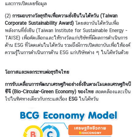
ต้
และการเปิดเผยข้อมูล
ห
(2)
การมอบรางวัลธุรกิจเพื่อความยั่งยืนในไต้หวัน (
Taiwan
วั
Corporate Sustainability Award)
โดยสถาบันไต้หวันเพื่อ
น
พลังงานที่ยั่งยืน (Taiwan Institute for Sustainable Energy -
ป
TAISE) เพื่อคัดเลือกและให้รางวัลแก่บริษัทที่มีผลการดำเนินการ
ร
ด้าน ESG ที่โดดเด่นในไต้หวัน รวมถึงมีการเปิดสถาบันเพื่อให้องค์
ะ
ความรู้ในการดำเนินการด้าน ESG แก่บริษัทต่าง ๆ ในไต้หวันด้วย
ก
า
โอกาสและผลกระทบต่อธุรกิจไทย
ศ
การขับเคลื่อนการพัฒนาเศรษฐกิจอย่างยั่งยืนตามโมเดลเศรษฐกิจบี
ซีจี
(
Bio-Circular-Green Economy)
ของไทย
สอดคล้องและเป็น
L
ไปในทิศทางเดียวกับกระแสเรื่อง
ESG
ในไต้หวัน
i
t
t
l
e