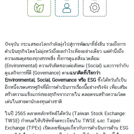
ร
รู้
จั
ก
ปัจจุบัน กระแสของโลกกำลังมุ่งไปสู่การพัฒนาที่ยั่งยืน รวมถึงการ
ไ
ดำเนินธุรกิจโดยไม่มุ่งหวังถึงผลกำไรเพียงอย่างเดียว แต่คำนึงถึง
ต้
ความสมดุลของทุกสรรพสิ่ง ทั้งการดูแลสิ่งแวดล้อม
ห
(Environmental) ความรับผิดชอบต่อสังคม (Social) และการกำกับ
วั
ดูแลกิจการที่ดี (Governance) ตาม
แนวคิดที่เรียกว่า
น
Environmental, Social, Governance
หรือ
ESG
ซึ่งไต้หวันก็เป็น
อีกหนึ่งเขตเศรษฐกิจที่มีการดำเนินการเรื่องนี้อย่างจริงจัง เพื่อเสริม
ไ
สร้างความแข็งแกร่งของธุรกิจจากภายใน ตลอดจนสร้างความโดด
ท
เด่นในสายตานักลงทุนต่างชาติ
ย
ในปี 2565 ตลาดหลักทรัพย์ไต้หวัน (Taiwan Stock Exchange:
กั
TWSE) กำหนดให้บริษัทที่จดทะเบียนใน TWSE และ Taipei
บ
Exchange (TPEx) เปิดเผยข้อมูลเกี่ยวกับการดำเนินการด้าน ESG
ไ