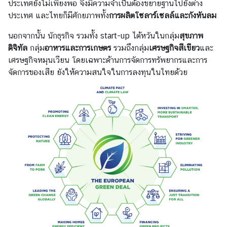
r
ประเทศยังไม่เพียงพอ จึงมีความจำเป็นต้องขยายฐานไปยังต่าง
ประเทศ และไทยก็มีศักยภาพทั้ง
การผลิตโซลาร์เซลล์และกังหันลม
นอกจากนั้น นักธุรกิจ รวมทั้ง start-up ไต้หวันในกลุ่ม
สุขภาพ
ดิจิทัล
กลุ่ม
อาหารและการเกษตร
รวมถึงกลุ่ม
เศรษฐกิจสีเขียว
และ
เศรษฐกิจหมุนเวียน โดยเฉพาะด้านการจัดการทรัพยากรและการ
จัดการของเสีย ยังให้ความสนใจในการลงทุนในไทยด้วย