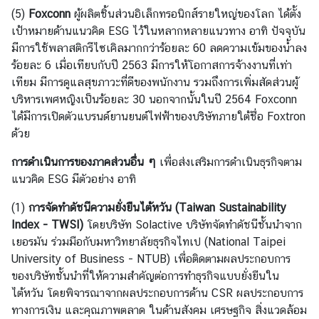
วั
(5)
Foxconn
ผู้ผลิตชิ้นส่วนอิเล็กทรอนิกส์รายใหญ่ของโลก ได้ตั้ง
น
เป้าหมายด้านแนวคิด ESG ไว้ในหลากหลายแนวทาง อาทิ ปัจจุบัน
มีการใช้พลาสติกรีไซเคิลมากกว่าร้อยละ 60 ลดความเข้มของน้ำลง
ส
ร้อยละ 6 เมื่อเทียบกับปี 2563 มีการให้โอกาสการจ้างงานที่เท่า
ถ
เทียม มีการดูแลสุขภาวะที่ดีของพนักงาน รวมถึงการเพิ่มสัดส่วนผู้
า
บริหารเพศหญิงเป็นร้อยละ 30 นอกจากนั้นในปี 2564 Foxconn
น
ได้มีการเปิดตัวแบรนด์ยานยนต์ไฟฟ้าของบริษัทภายใต้ชื่อ Foxtron
ก
ด้วย
า
ร
การดำเนินการของภาคส่วนอื่น ๆ
เพื่อส่งเสริมการดำเนินธุรกิจตาม
ณ์
แนวคิด ESG มีตัวอย่าง อาทิ
เ
ศ
(1)
การจัดทำดัชนีความยั่งยืนไต้หวัน (
Taiwan Sustainability
ร
Index - TWSI)
โดยบริษัท Solactive บริษัทจัดทำดัชนีชั้นนำจาก
ษ
เยอรมัน ร่วมมือกับมหาวิทยาลัยธุรกิจไทเป (National Taipei
ฐ
University of Business - NTUB) เพื่อติดตามผลประกอบการ
กิ
ของบริษัทชั้นนำที่ให้ความสำคัญต่อการทำธุรกิจแบบยั่งยืนใน
จ
ไต้หวัน โดยพิจารณาจากผลประกอบการด้าน CSR ผลประกอบการ
ไ
ทางการเงิน และคุณภาพตลาด ในด้านสังคม เศรษฐกิจ สิ่งแวดล้อม