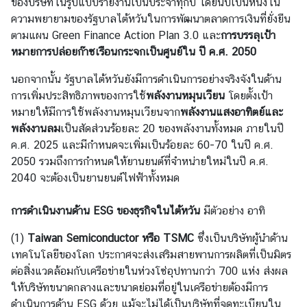
ของบริษัทในรูปแบบรายงานเป็นประจำทุกปี โดยนับเป็นหนึ่งใน
ต้
ความพยายามของรัฐบาลไต้หวันในการพัฒนาตลาดการเงินที่ยั่งยืน
ห
ตามแผน Green Finance Action Plan 3.0 และ
การบรรลุเป้า
วั
หมายการปล่อยก๊าซเรือนกระจกเป็นศูนย์ใน ปี
ค.ศ.
2050
น
นอกจากนั้น รัฐบาลไต้หวันยังมีการดำเนินการอย่างจริงจังในด้าน
การเพิ่มประสิทธิภาพของการใช้
พลังงานหมุนเวียน
โดยตั้งเป้า
เ
หมายให้มีการใช้พลังงานหมุนเวียนจาก
พลังงานแสงอาทิตย์และ
ก
พลังงานลม
เป็นสัดส่วนร้อยละ 20 ของพลังงานทั้งหมด ภายในปี
า
ค.ศ. 2025 และมีกำหนดจะเพิ่มเป็นร้อยละ 60-70 ในปี ค.ศ.
ะ
2050 รวมถึงการกำหนดให้ยานยนต์ที่จำหน่ายใหม่ในปี ค.ศ.
ก
2040 จะต้องเป็นยานยนต์ไฟฟ้าทั้งหมด
ร
ะ
การดำเนินงานด้าน
ESG
ของธุรกิจในไต้หวัน
มีตัวอย่าง อาทิ
แ
ส
(1)
Taiwan Semiconductor
หรือ
TSMC
ซึ่งเป็นบริษัทผู้นำด้าน
ไ
เทคโนโลยีของโลก ประกาศจะส่งเสริมสายพานการผลิตที่เป็นมิตร
ต้
ต่อสิ่งแวดล้อมกับเครือข่ายในห่วงโซ่อุปทานกว่า 700 แห่ง ส่งผล
ห
ให้บริษัทขนาดกลางและขนาดย่อมที่อยู่ในเครือข่ายต้องมีการ
วั
ดำเนินการด้าน ESG ด้วย แม้จะไม่ได้เป็นบริษัทที่จดทะเบียนใน