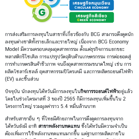
T
h
a
i
A
การส่งเสริมการลงทุนในสาขาที่เกี่ยวข้องกับ BCG สามารถดึงดูดนัก
l
ลงทุนต่างชาติทั้งรายเล็กและรายใหญ่ เนื่องจาก BCG Economy
l
Model มีความครอบคลุมอุตสาหกรรม ตั้งแต่ธุรกิจการแยกขยะ
e
พลาสติกรีไซเคิล การแปรรูปวัตถุดิบด้านเกษตรกรรม การต่อยอดสู่
y
การทำเกษตรสินค้าชีวภาพ จนถึงอุตสาหกรรมขนาดใหญ่ เช่น การ
ผลิตโซลาร์เซลล์ อุตสาหกรรมปิโตรเคมี และการผลิตรถยนต์ไฟฟ้า
N
(EV) และชิ้นส่วน
e
w
ปัจจุบัน นักลงทุนไต้หวันมีการลงทุนใน
กิจการรถยนต์ไฟฟ้า
อยู่แล้ว
s
โดยในช่วงไตรมาสที่ 3 ของปี 2565 ก็มีการลงทุนเพิ่มขึ้นใน 2
l
โครงการใหญ่ รวมมูลค่าราว 5.4 หมื่นล้านบาท
e
t
สำหรับสาขาอื่น ๆ ที่ไทยมีศักยภาพในการดึงดูดการลงทุนจาก
t
ไต้หวันยังมี อาทิ
สาขาพลังงานทดแทน
ซึ่งไต้หวันมีความจำเป็น
e
ต้องเพิ่มการใช้พลังงานทดแทนมากขึ้น แต่ฐานการผลิตภายใน