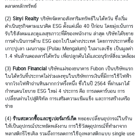
น
ตลาดหลักทรัพย์
กิ
(2)
Sinyi Realty
บริษัทจัดหาอสังหาริมทรัพย์ในไต้หวัน ซึ่งเริ่ม
จ
ดำเนินธุรกิจตามแนวคิด ESG ตั้งแต่เมื่อ 40 ปีก่อน โดยมุ่งเน้นการ
ก
รับใช้สังคมและดูแลสุขภาวะที่ดีของพนักงาน ล่าสุด บริษัทได้ขยาย
ร
การดำเนินการด้าน ESG ออกไปในต่างประเทศ โดยการประกาศซื้อ
ร
เกาะปูเลา เมนกาลุม (Pulau Mengalum) ในมาเลเซีย เป็นมูลค่า
ม
1.4 พันล้านดอลลาร์ไต้หวัน เพื่อปลูกต้นไม้และอนุรักษ์สิ่งแวดล้อม
/
โ
(3)
Fubon Financial
บริษัทแม่ของธนาคาร Fubon เป็นบริษัทแรก
อ
ในไต้หวันที่ประกาศไม่ร่วมลงทุนในบริษัทการเงินที่มีการใช้ไฟฟ้า
ก
จากโรงไฟฟ้าถ่านหินมากกว่าครึ่งหนึ่ง ซึ่งในปี 2564 ที่ผ่านมาได้
า
กำหนดนโยบาย ESG ใหม่ 4 ประการ คือ การลดคาร์บอน การ
ส
เปลี่ยนผ่านไปสู่ดิจิทัล การเสริมความเข้มแข็ง และการสร้างเครือ
ใ
ข่าย
น
(4)
ร้านสะดวกซื้อและซูเปอร์มาร์เก็ต
ทยอยเปลี่ยนอุปกรณ์ในร้าน
ไ
ให้เป็นอุปกรณ์ประหยัดพลังงาน การใช้วัสดุอุปกรณ์ที่ทำมาจาก
ต้
พลาสติกรีไซเคิล รวมถึงการลดการใช้ถุงพลาสติกแบบ single use
ห