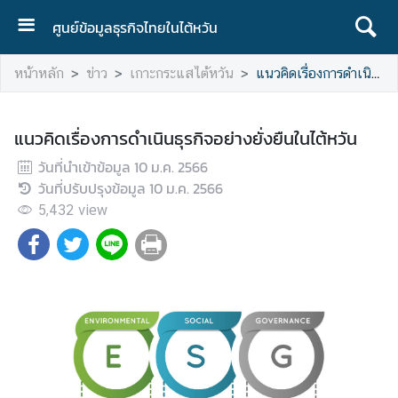
ศูนย์ข้อมูลธุรกิจไทยในไต้หวัน
ห
หน้าหลัก
ข่าว
เกาะกระแสไต้หวัน
แนวคิดเรื่องการดำเนินธุรกิจอย่างยั่งยืนในไต้หวัน
น้
า
ห
แนวคิดเรื่องการดำเนินธุรกิจอย่างยั่งยืนในไต้หวัน
ลั
วันที่นำเข้าข้อมูล
ก
10 ม.ค. 2566
วันที่ปรับปรุงข้อมูล
10 ม.ค. 2566
เ
5,432
view
กี่
ย
ว
กั
บ
อ
ง
ค์
ก